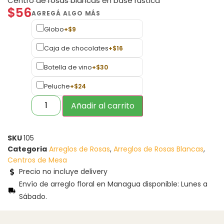
Centro de rosas blancas en base rústica
$
56
Globo
+
$
9
Caja de chocolates
+
$
16
Botella de vino
+
$
30
Peluche
+
$
24
Añadir al carrito
SKU
105
Categoria
Arreglos de Rosas
,
Arreglos de Rosas Blancas
,
Centros de Mesa
Precio no incluye delivery
Envío de arreglo floral en Managua disponible: Lunes a
Sábado.