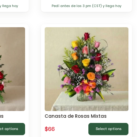
y llega hoy
Pedí antes de las 3 pm (CST) y llega hoy
as
Canasta de Rosas Mixtas
$
66
ct options
Select options