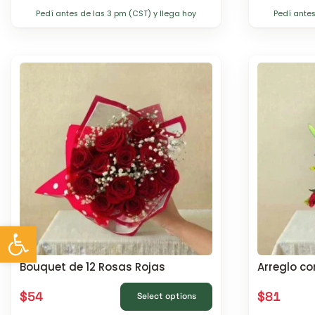
Pedí antes de las 3 pm (CST) y llega hoy
Pedí antes
Abrir barra de herramientas
Bouquet de 12 Rosas Rojas
Arreglo co
$
54
$
81
Select options