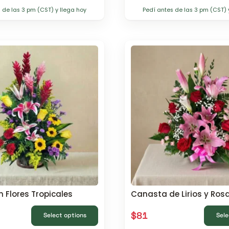
 de las 3 pm (CST) y llega hoy
Pedí antes de las 3 pm (CST) 
n Flores Tropicales
Canasta de Lirios y Ros
$
81
Select options
Sele