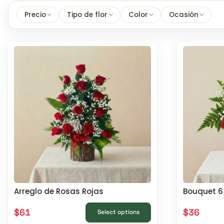
Precio
Tipo de flor
Color
Ocasión
Arreglo de Rosas Rojas
Bouquet 6
$
61
$
36
Select options