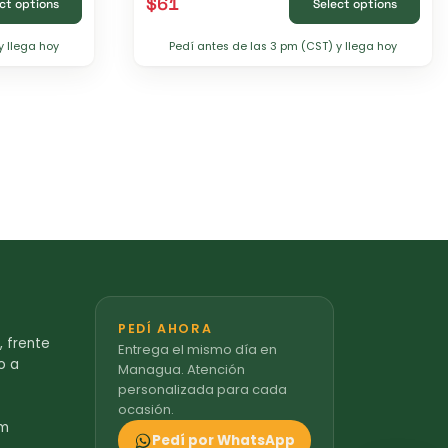
$
61
ct options
Select options
y llega hoy
Pedí antes de las 3 pm (CST) y llega hoy
PEDÍ AHORA
 frente
Entrega el mismo día en
o a
Managua. Atención
personalizada para cada
ocasión.
om
Pedí por WhatsApp