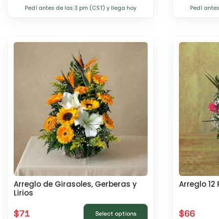
Pedí antes de las 3 pm (CST) y llega hoy
Pedí antes
Arreglo de Girasoles, Gerberas y
Arreglo 1
Lirios
$
71
$
66
Select options