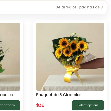
34 arreglos · página 1 de 3
rasoles
Bouquet de 6 Girasoles
$
36
ct options
Select options