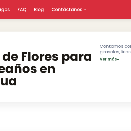
agos
FAQ
Blog
Contáctanos
Contamos con 
de Flores para
girasoles, lir
cumpleaños o 
Ver más
opciones desde
eaños en
cumpleaños se
Managua.
ua