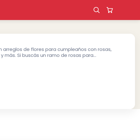
arreglos de flores para cumpleaños con rosas,
ios y más. Si buscás un ramo de rosas para
un arreglo de rosas con globos, encontrás
 $25 hasta $150. Todos los arreglos florales para
 preparan frescos y se entregan el mismo día en