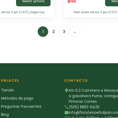
$
46
Select options
Sele
 de las 3 pm (CST) y llega hoy
Pedí antes de las 3 pm (CST) 
1
2
3
→
ENLACES
CONTACTO
Tienda
Km 6.3 Carretera a Masaya,
a gasolinera Puma, contigu
Métodos de pago
Pinturas Comex
Preguntas frecuentes
(505) 8883-6430
info@floristeriaeltulipan.c
Blog