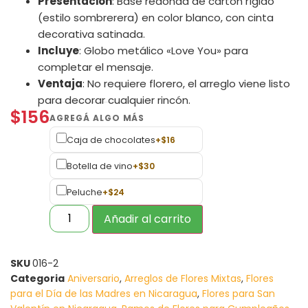
Presentación
: Base redonda de cartón rígido
(estilo sombrerera) en color blanco, con cinta
decorativa satinada.
Incluye
: Globo metálico «Love You» para
completar el mensaje.
Ventaja
: No requiere florero, el arreglo viene listo
para decorar cualquier rincón.
$
156
Caja de chocolates
+
$
16
Botella de vino
+
$
30
Peluche
+
$
24
Añadir al carrito
SKU
016-2
Categoria
Aniversario
,
Arreglos de Flores Mixtas
,
Flores
para el Día de las Madres en Nicaragua
,
Flores para San