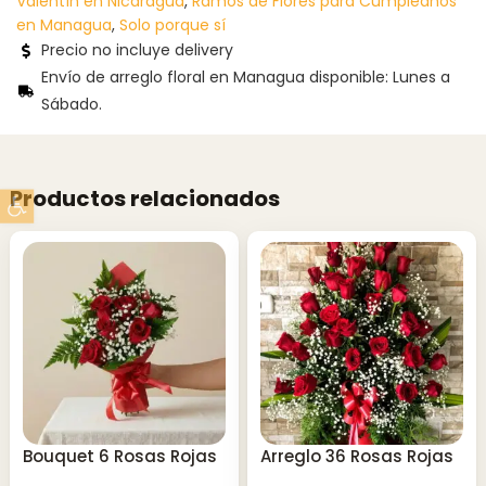
Valentín en Nicaragua
,
Ramos de Flores para Cumpleaños
en Managua
,
Solo porque sí
Precio no incluye delivery
Envío de arreglo floral en Managua disponible: Lunes a
Sábado.
Abrir barra de herramientas
Productos relacionados
Bouquet 6 Rosas Rojas
Arreglo 36 Rosas Rojas