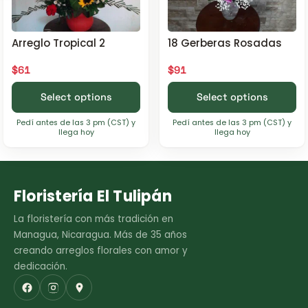
Arreglo Tropical 2
18 Gerberas Rosadas
$
61
$
91
Select options
Select options
Pedí antes de las 3 pm (CST) y
Pedí antes de las 3 pm (CST) y
llega hoy
llega hoy
Floristería El Tulipán
La floristería con más tradición en
Managua, Nicaragua. Más de 35 años
creando arreglos florales con amor y
dedicación.