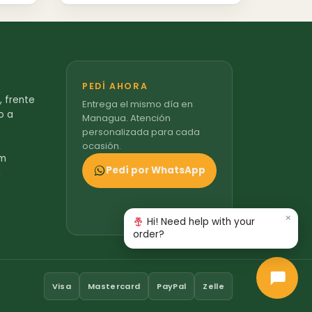
PEDÍ AHORA
 frente
Entrega el mismo día en
o a
Managua. Atención
personalizada para cada
ocasión.
om
Pedí por WhatsApp
m
×
Hi! Need help with your
order?
Visa
Mastercard
PayPal
Zelle