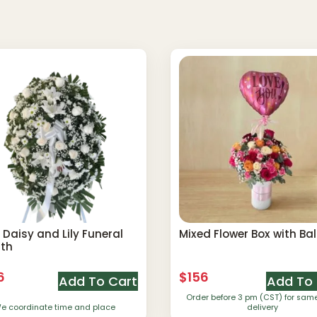
 Daisy and Lily Funeral
Mixed Flower Box with Ba
th
6
$
156
Add To Cart
Add To 
Order before 3 pm (CST) for sa
e coordinate time and place
delivery