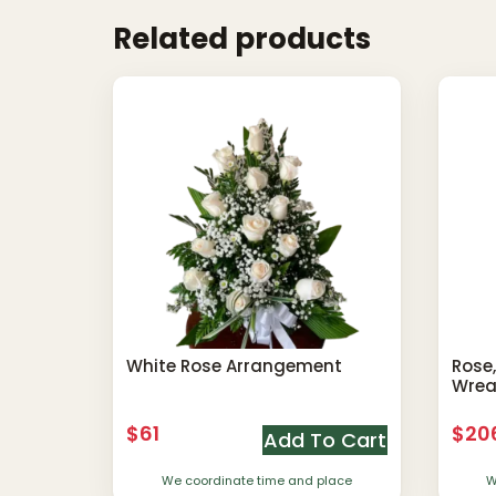
Related products
White Rose Arrangement
Rose,
Wrea
$
61
$
20
Add To Cart
We coordinate time and place
W