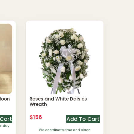
lloon
Roses and White Daisies
Wreath
$
156
Cart
Add To Cart
me-day
We coordinate time and place