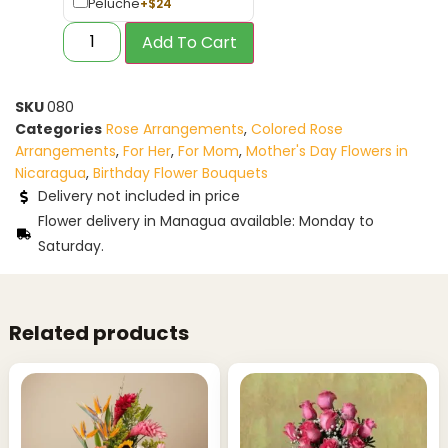
Peluche
+
$
24
Add To Cart
SKU
080
Categories
Rose Arrangements
,
Colored Rose
Arrangements
,
For Her
,
For Mom
,
Mother's Day Flowers in
Nicaragua
,
Birthday Flower Bouquets
Delivery not included in price
Flower delivery in Managua available: Monday to
Saturday.
Related products