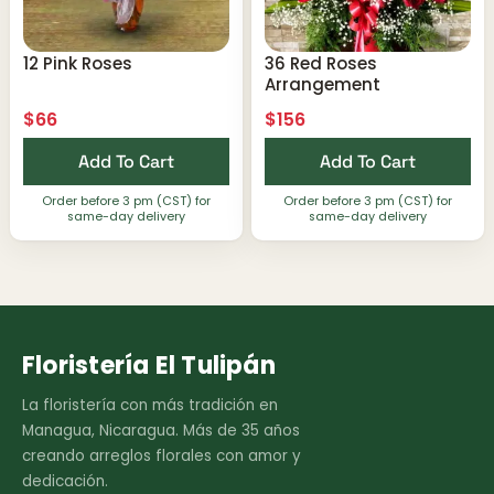
12 Pink Roses
36 Red Roses
Arrangement
$
66
$
156
Add To Cart
Add To Cart
Order before 3 pm (CST) for
Order before 3 pm (CST) for
same-day delivery
same-day delivery
Floristería El Tulipán
La floristería con más tradición en
Managua, Nicaragua. Más de 35 años
creando arreglos florales con amor y
dedicación.