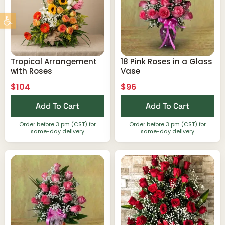
Abrir barra de herramientas
Tropical Arrangement
18 Pink Roses in a Glass
with Roses
Vase
$
104
$
96
Add To Cart
Add To Cart
Order before 3 pm (CST) for
Order before 3 pm (CST) for
same-day delivery
same-day delivery